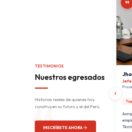
TESTIMONIOS
n
Fernanda Zapata
Jho
Nuestros egresados
des
Diseñadora de Interiores
Jefe
Profesional Independiente
Proye
ento
“
Historias reales de quienes hoy
Diseño de Interiores
Top
construyen su futuro y el del Perú.
ble
Estudiar Diseño de Interiores en
Aunq
ió ingresar
Sencico me brindó las
empír
do laboral.
herramientas creativas y
Técni
INSCRÍBETE AHORA