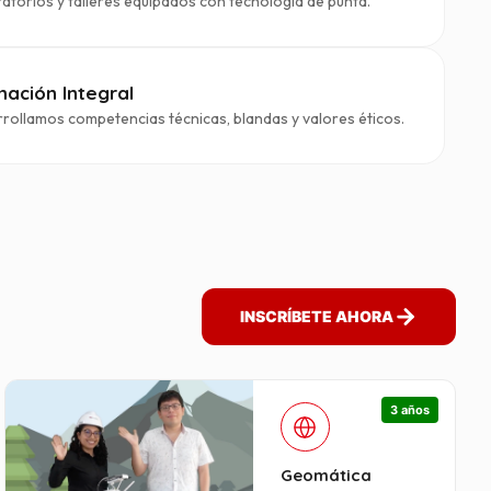
atorios y talleres equipados con tecnología de punta.
ación Integral
rollamos competencias técnicas, blandas y valores éticos.
INSCRÍBETE AHORA
3 años
Geomática