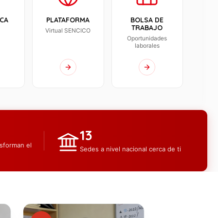
ECA
PLATAFORMA
BOLSA DE
TRABAJO
Virtual SENCICO
Oportunidades
laborales
13
sforman el
Sedes a nivel nacional cerca de ti