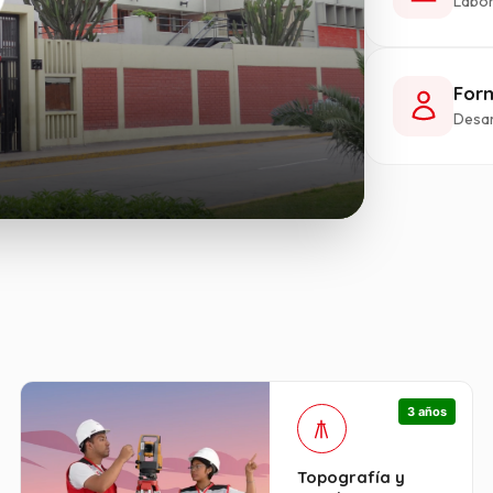
Labor
Form
Desar
3 años
Topografía y