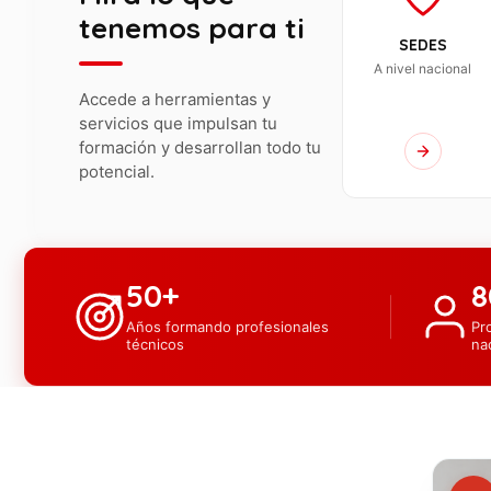
tenemos para ti
SEDES
A nivel nacional
Accede a herramientas y
servicios que impulsan tu
formación y desarrollan todo tu
potencial.
50+
8
Años formando profesionales
Pr
técnicos
na