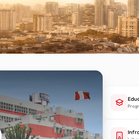
Educ
Progr
Inf