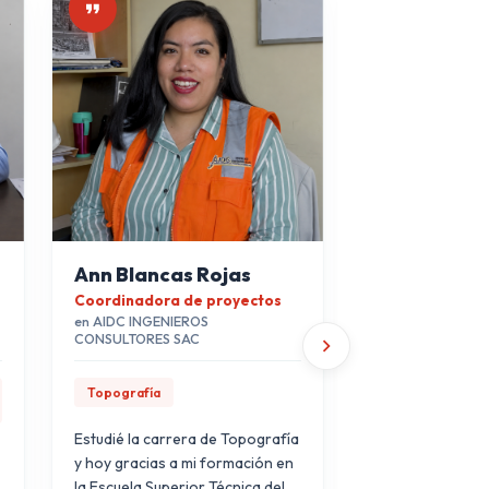
Ann Blancas Rojas
Fernanda 
s
Coordinadora de proyectos
Diseñadora de 
en AIDC INGENIEROS
Profesional Indep
CONSULTORES SAC
Diseño de Inter
Topografía
Estudiar Diseño 
Estudié la carrera de Topografía
Sencico me brind
y hoy gracias a mi formación en
herramientas cre
la Escuela Superior Técnica del