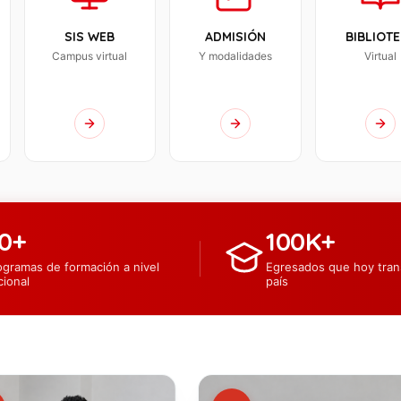
SIS WEB
ADMISIÓN
BIBLIOT
Campus virtual
Y modalidades
Virtual
0+
100K+
ogramas de formación a nivel
Egresados que hoy tran
cional
país