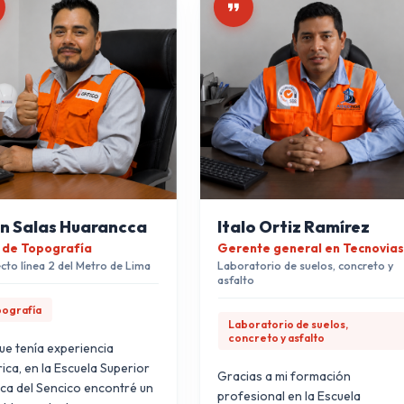
n Salas Huarancca
Italo Ortiz Ramírez
 de Topografía
Gerente general en Tecnovia
cto línea 2 del Metro de Lima
Laboratorio de suelos, concreto y
asfalto
ografía
Laboratorio de suelos,
concreto y asfalto
ue tenía experiencia
ica, en la Escuela Superior
Gracias a mi formación
ca del Sencico encontré un
profesional en la Escuela